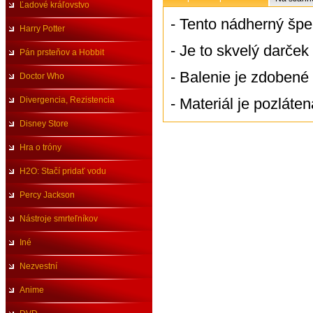
Ľadové kráľovstvo
- Tento nádherný špe
Harry Potter
- Je to skvelý darček
Pán prsteňov a Hobbit
- Balenie je zdobené
Doctor Who
Divergencia, Rezistencia
- Materiál je pozláten
Disney Store
Hra o tróny
H2O: Stačí pridať vodu
Percy Jackson
Nástroje smrteľníkov
Iné
Nezvestní
Anime