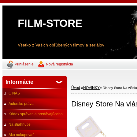
FILM-STORE
Všetko z Vašich obľúbených filmov a seriálov
Prihlásenie
Nová registrácia
Informácie
»
»
Úvod
NOVINKY
Disney Store Na vlásk
O NÁS
Disney Store Na vlá
Autorské práva
Kódex správania predávajúceho
Na stiahnutie
Ako nakupovať