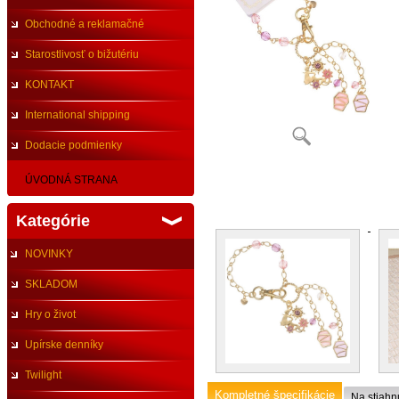
Obchodné a reklamačné
podmienky
Starostlivosť o bižutériu
KONTAKT
International shipping
Dodacie podmienky
ÚVODNÁ STRANA
Kategórie
NOVINKY
SKLADOM
Hry o život
Upírske denníky
Twilight
Kompletné špecifikácie
Na stiahn