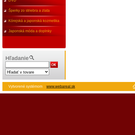
DVD
Šperky zo striebra a zlata
Kórejská a japonská kozmetika
Japonská móda a doplnky
Hľadanie
Vytvorené systémom
www.webareal.sk