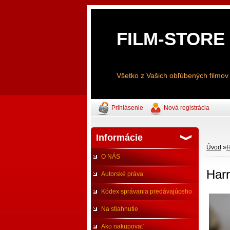
FILM-STORE
Všetko z Vašich obľúbených filmov
Prihlásenie
Nová registrácia
Informácie
»
Úvod
H
O NÁS
Harr
Autorské práva
Kódex správania predávajúceho
Na stiahnutie
Ako nakupovať