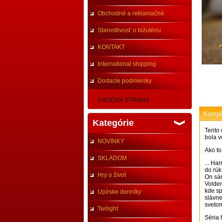
Obchodné a reklamačné
podmienky
Starostlivosť o bižutériu
KONTAKT
International shipping
Dodacie podmienky
ÚVODNÁ STRANA
Komple
Kategórie
Tento 
bola v
NOVINKY
Ako to
SKLADOM
... Ha
do rúk
Hry o život
On sám
Voldem
kde sp
Upírske denníky
slávne
svetom
Twilight
Séria 