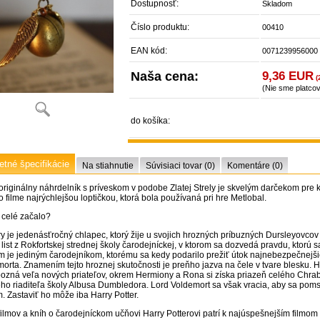
Dostupnosť:
Skladom
Číslo produktu:
00410
EAN kód:
0071239956000
Naša cena:
9,36 EUR
(
(Nie sme platco
do košíka:
tné špecifikácie
Na stiahnutie
Súvisiaci tovar (0)
Komentáre (0)
originálny náhrdelník s príveskom v podobe Zlatej Strely je skvelým darčekom pre 
o filme najrýchlejšou loptičkou, ktorá bola používaná pri hre Metlobal.
 celé začalo?
rry je jedenásťročný chlapec, ktorý žije u svojich hrozných príbuzných Dursleyovc
 list z Rokfortskej strednej školy čarodejníckej, v ktorom sa dozvedá pravdu, ktorú sa
 je jediným čarodejníkom, ktorému sa kedy podarilo prežiť útok najnebezpečnejš
orta. Znamením tejto hroznej skutočnosti je preňho jazva na čele v tvare blesku. 
ozná veľa nových priateľov, okrem Hermiony a Rona si získa priazeň celého Chrabrom
ho riaditeľa školy Albusa Dumbledora. Lord Voldemort sa však vracia, aby sa poms
. Zastaviť ho môže iba Harry Potter.
filmov a kníh o čarodejníckom učňovi Harry Potterovi patrí k najúspešnejším filmom h