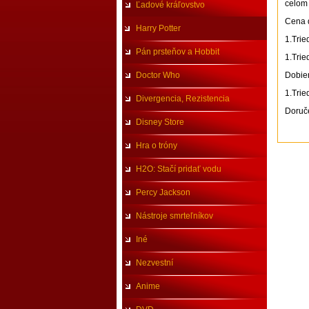
celom 
Ľadové kráľovstvo
Cena 
Harry Potter
1.Trie
Pán prsteňov a Hobbit
1.Trie
Doctor Who
Dobier
1.Trie
Divergencia, Rezistencia
Doruče
Disney Store
Hra o tróny
H2O: Stačí pridať vodu
Percy Jackson
Nástroje smrteľníkov
Iné
Nezvestní
Anime