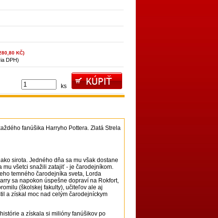
280,80 KČ)
via DPH)
ks
každého fanúšika Harryho Pottera. Zlatá Strela
ov ako sirota. Jedného dňa sa mu však dostane
 mu všetci snažili zatajiť - je čarodejníkom.
ieho temného čarodejníka sveta, Lorda
Harry sa napokon úspešne dopraví na Rokfort,
ilu (školskej fakulty), učiteľov ale aj
til a získal moc nad celým čarodejníckym
istórie a získala si milióny fanúšikov po