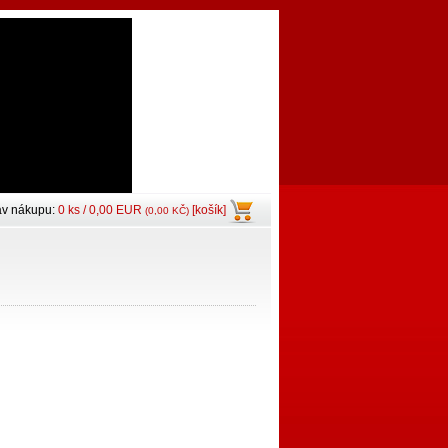
av nákupu:
0 ks / 0,00 EUR
[košík]
(0,00 KČ)