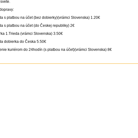
svete.
dopravy:
da s platbou na účet (bez dobierky)(vrámci Slovenska) 1.20€
da s platbou na účet (do Českej republiky) 2€
ka 1.Trieda (vrámci Slovenska) 3.50€
da dobierka do Česka 5.50€
nie kuriérom do 24hodín (s platbou na účet)(vrámci Slovenska) 8€