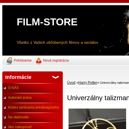
FILM-STORE
Všetko z Vašich obľúbených filmov a seriálov
Prihlásenie
Nová registrácia
Informácie
»
»
Úvod
Harry Potter
Univerzálny talizman
O NÁS
Univerzálny talizman
Autorské práva
Kódex správania predávajúceho
Na stiahnutie
Ako nakupovať