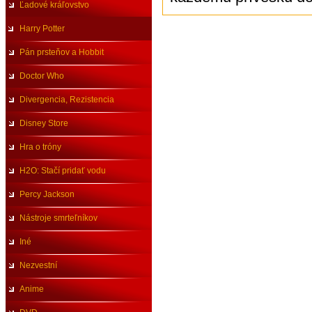
Ľadové kráľovstvo
Harry Potter
Pán prsteňov a Hobbit
Doctor Who
Divergencia, Rezistencia
Disney Store
Hra o tróny
H2O: Stačí pridať vodu
Percy Jackson
Nástroje smrteľníkov
Iné
Nezvestní
Anime