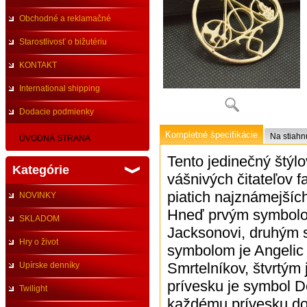
Obchodné a reklamačné
podmienky
Starostlivosť o bižutériu
KONTAKT
International shipping
Dodacie podmienky
Kompletné špecifikácie
Na stiahn
ÚVODNÁ STRANA
Tento jedinečný štýl
Kategórie
vášnivých čitateľov f
piatich najznámejších
NOVINKY
Hneď prvým symbolom
SKLADOM
Jacksonovi, druhým sy
Hry o život
symbolom je Angelic 
Smrtelníkov, štvrtým 
Upírske denníky
prívesku je symbol D
Twilight
každému prívesku dos