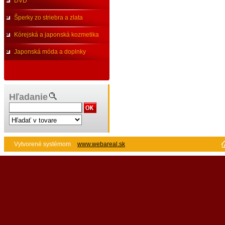
DVD
Šperky zo striebra a zlata
Kórejská a japonská kozmetika
Japonská móda a doplnky
Hľadanie
Vytvorené systémom
www.webareal.sk